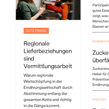
Partizipat
gutes Ess
zeigt, was
Menschen m
Ebenen an 
GUTE PRAXIS
KOMMENT
Regionale
Lieferbeziehungen
Zucker
sind
überfä
Vermittlungsarbeit
Zuckersteu
Hebel für 
Warum regionale
Prävention
Wertschöpfung in der
Ernährungs
Ernährungswirtschaft durch
Abstimmung entlang der
gesamten Kette erst richtig
PODCAST
in die Gänge kommt.