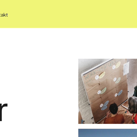
takt
r