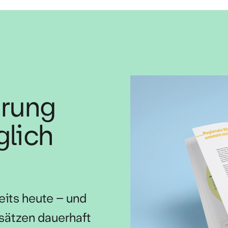
hrung
lich
eits heute – und
sätzen dauerhaft