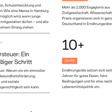
ion, Schulentwicklung und
Mehr als 2.000 Engagierte aus
en: Wie eine Mensa in Hamburg
Zivilgesellschaft, Wissenschaf
 möglich wird, wenn junge
Praxis organisieren sich in ganz
itgestalten dürfen – und alle
Deutschland in Ernährungsräte
einem Strang ziehen.
10+
AR
steuer: Ein
JAHRE
lliger Schritt
Ernährungsräte setzen sich seit
er: Warum sie ein sinnvoller
Jahren für gutes Essen, faire
Gesundheitsförderung,
Bedingungen und für eine nach
 und soziale
Lebensmittelpolitik ein.
gerechtigkeit sein kann.